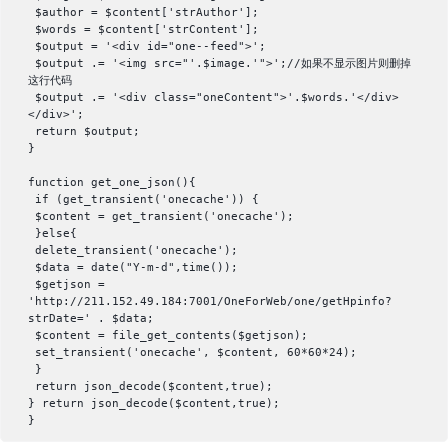
 $author = $content['strAuthor'];

 $words = $content['strContent'];

 $output = '<div id="one--feed">';

 $output .= '<img src="'.$image.'">';//如果不显示图片则删掉
这行代码

 $output .= '<div class="oneContent">'.$words.'</div>
</div>';

 return $output;

}

function get_one_json(){

 if (get_transient('onecache')) {

 $content = get_transient('onecache');

 }else{

 delete_transient('onecache');

 $data = date("Y-m-d",time());

 $getjson = 
'http://211.152.49.184:7001/OneForWeb/one/getHpinfo?
strDate=' . $data;

 $content = file_get_contents($getjson);

 set_transient('onecache', $content, 60*60*24);

 }

 return json_decode($content,true);

} return json_decode($content,true);

}