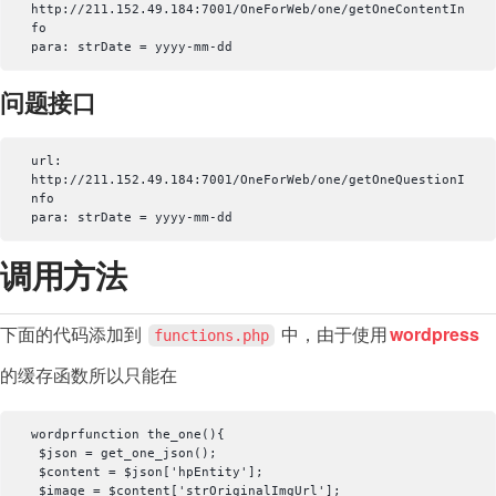
http://211.152.49.184:7001/OneForWeb/one/getOneContentIn
fo

问题接口
url: 
http://211.152.49.184:7001/OneForWeb/one/getOneQuestionI
nfo

调用方法
下面的代码添加到
中，由于使用
wordpress
functions.php
的缓存函数所以只能在
wordprfunction the_one(){

 $json = get_one_json();

 $content = $json['hpEntity'];

 $image = $content['strOriginalImgUrl'];
