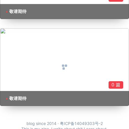
敬请期待
0 篇
敬请期待
blog since 2014 ·
粤ICP备14049303号-2
This is my zine. I write about shit I care about.