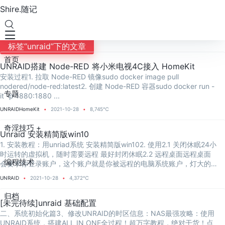
Shire.随记
标签“unraid”下的文章
首页
UNRAID搭建 Node-RED 将小米电视4C接入 HomeKit
安装过程1. 拉取 Node-RED 镜像sudo docker image pull
nodered/node-red:latest2. 创建 Node-RED 容器sudo docker run -
专题
it -p 1880:1880 ...
UNRAID
HomeKit
2021-10-28
8,745℃
奇淫技巧 +
Unraid 安装精简版win10
1. 安装教程：用unriad系统 安装精简版win102. 使用2.1 关闭休眠24小
时运转的虚拟机，随时需要远程 最好封闭休眠2.2 远程桌面远程桌面
编程技术
会要求你登录账户，这个账户就是你被远程的电脑系统账户，灯大的
精简版间接利用的ad...
UNRAID
2021-10-28
4,372℃
归档
[未完待续]unraid 基础配置
二、系统初始化篇3、修改UNRAID的时区信息：NAS最强攻略：使用
UNRAID系统，搭建ALL IN ONE全过程！超万字教程，绝对干货！点